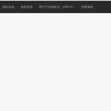
隐私政策
|
侵权投诉
|
数字千年版权法（DMCA）
|
切换繁体