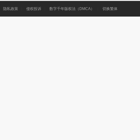
隐私政策
|
侵权投诉
|
数字千年版权法（DMCA）
|
切换繁体