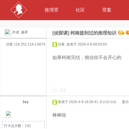
推理罪
社区
罪案
作者:
越界
[侦探课]
柯南提到过的推理知识
访客
116.252.118.x:5674
访客
发表于 2020-4-9 09:53:03
如果柯南完结，相信你不会开心的
回复
3xy
发表于 2020-4-9 19:28:41
来自移动端
|
显示
棒棒哒
打卡总天数：132