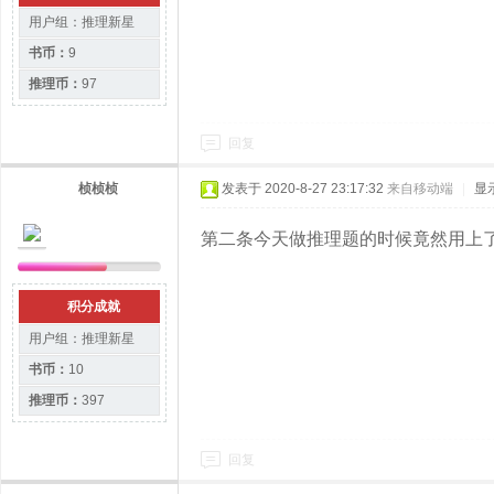
用户组：
推理新星
书币：
9
推理币：
97
回复
桢桢桢
发表于 2020-8-27 23:17:32
来自移动端
|
显
第二条今天做推理题的时候竟然用上
积分成就
用户组：
推理新星
书币：
10
推理币：
397
回复