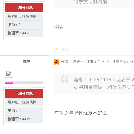
随手赞，好习惯
积分成就
用户组：
狂热侦探
书币：
0
谢谢
推理币：
4476
回复
越界
作者
|
发表于 2020-5-4 08:26:59
来自移动端
游客 116.252.118.x 发表于 20
如果柯南完结，相信你不会
积分成就
用户组：
狂热侦探
书币：
0
有生之年吧这玩意不好说
推理币：
4476