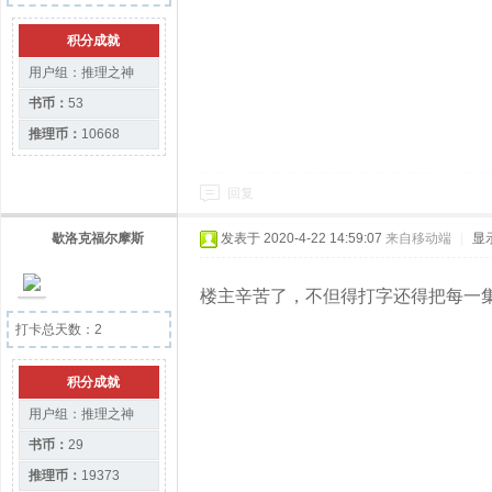
积分成就
用户组：
推理之神
书币：
53
推理币：
10668
回复
歇洛克福尔摩斯
发表于 2020-4-22 14:59:07
来自移动端
|
显
楼主辛苦了，不但得打字还得把每一
打卡总天数：2
积分成就
用户组：
推理之神
书币：
29
推理币：
19373