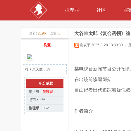
推理罪
社区
罪
大谷羊太郎《复合诱拐》複合誘
查看:
2196
|
回复:
6
伤蓝
发表于 2025-8-28 13:39:39
|
某电视台新闻节目公开招募
打卡总天数：19
在出镜前惨遭绑架！
积分成就
自由记者田代追踪着疑似载
用户组：
管理员
书币：
175
推理币：
862
作者简介