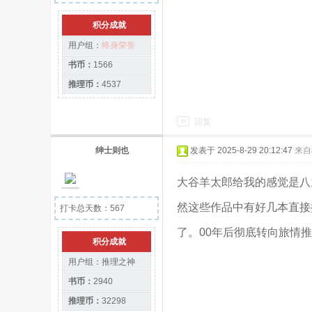
积分成就
用户组：
终身荣誉
书币：
1566
推理币：
4537
回复
绅士则也
发表于 2025-8-29 20:12:47
来自
大谷羊太郎给我的感觉是八
然这些作品中有好几本直接
打卡总天数：567
了。00年后彻底转向旅情
积分成就
用户组：
推理之神
书币：
2940
推理币：
32298