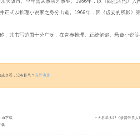
于东大阪市。早年曾从事演艺事业。1966年，以《四把吉他》入
并正式以推理小说家之身分出道。1969年，因《虚妄的残影》
称，其书写范围十分广泛，在青春推理、正统解谜、悬疑小说等
载或查看，没有帐号？
立即注册
ub下载
•
大谷羊太郎《录音带杀人事件
下载