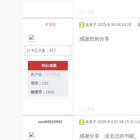
回复
李雪莉
发表于 2025-8-30 08:14:10
|
感謝您的分享
打卡总天数：617
积分成就
用户组：
终身荣誉
书币：
135
推理币：
1918
回复
xaw66810992
发表于 2025-9-3 07:04:15
来自
感谢分享，没见过的书呢。