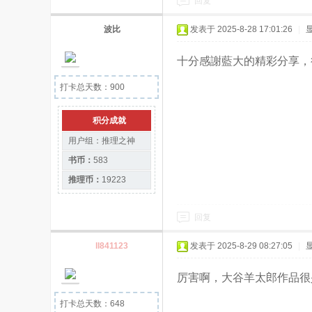
回复
波比
发表于 2025-8-28 17:01:26
|
十分感謝藍大的精彩分享，
打卡总天数：900
积分成就
用户组：
推理之神
书币：
583
推理币：
19223
回复
ll841123
发表于 2025-8-29 08:27:05
|
厉害啊，大谷羊太郎作品很
打卡总天数：648