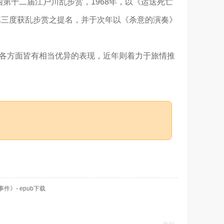
围第十二届江户川乱步赏，1968年，以《运送死亡
第三度获乱步赏之提名，并于次年以《杀意的演奏》
各方面皆有相当优异的表现，近年则着力于旅情推
》- epub下载