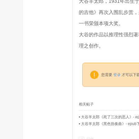
大谷羊太郎，1931年出生
的吉他》再次入围乱步赏，
一书荣颁本项大奖。
大谷的作品以推理性强烈著
理之创作。
您需要
登录
才可以下
相关帖子
•
大谷羊太郎《死了三次的恶人》- ep
•
大谷羊太郎《黑色协奏曲》- epub