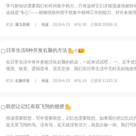
学习新知识需要我们长时间集中精力，只有这样它们才能迅速地被转
这就是“专心”——能够排除外部干扰集中精神工作的能力。对许多推
优秀推理者的最大障碍。一旦有外部干 ...
栏目:
脑力思维
|
伤蓝
2019-6-23
评论 36
已查阅 20006 次
日常生活6种开发右脑的方法
在日常生活中有许多能活化右脑的机会，一起来试试吧： 一、左手优
视觉、嗅觉、逻辑思考、语言交谈，我们在日常生活中无时无刻地使
得左脑更加发达，使用频率更高，并对右 ...
栏目:
右脑开发
|
伤蓝
2019-6-23
评论 19
已查阅 11225 次
联想让记忆有双飞翔的翅膀
阅读需要联想，写作需要联想，记忆也需要联想。如果我们把记忆比
蓝天里飞翔的鸟。没有鸟，蓝天就没有活力，就是白板一块。我们可
了一壶水放在炉子上烧，就去看电视节目了 ...