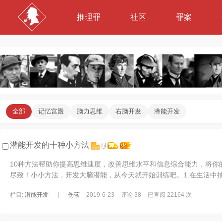
推理罪
社区
罪案
全部
记忆宫殿
脑力思维
右脑开发
潜能开发
潜能开发的十种小方法
10种方法帮助你提高思维速度，改善思维水平和信息综合能力，将你
尽致！小小方法，开发大脑潜能，从今天就开始训练吧。1.在生活中
己或者与朋友一起练习推理谜题，尝试解决 ...
栏目:
潜能开发
|
伤蓝
2019-6-23
评论 38
已查阅 22164 次