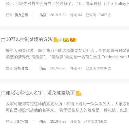
验”，可能你对哲学会有自己的理解了。 10．电车难题（The Trolley Pr
题”是伦理学领域最为知名的思想实验之 ...
栏目:
脑力思维
|
伤蓝
2019-6-23
评论 34
已查阅 17407 次
10可以控制梦境的方法
每个人都会作梦，而且我们不能选择想要梦到什么，但你知道有种梦是
类型的梦称做“清醒梦”。 “清醒梦”最先被一名荷兰医生Frederick Van
作梦者在睡眠状态中保持意识清醒 ...
栏目:
潜能开发
|
伤蓝
2019-6-23
评论 47
已查阅 23936 次
如此记牢他人名字，避免尴尬场面
大家可能都有过这样的尴尬经历：在街上遇到一位认识的人，人家亲
可自己却没想起他的名字来。 善于记住别人的姓名是一种礼貌，也是
交往中会起到意想不到的效果。 美国一家 ...
栏目:
记忆宫殿
|
伤蓝
2019-6-23
评论 5
已查阅 3756 次