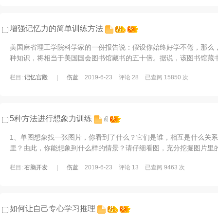
增强记忆力的简单训练方法
美国麻省理工学院科学家的一份报告说：假设你始终好学不倦，那么
种知识，将相当于美国国会图书馆藏书的五十倍。据说，该图书馆藏
说，人的记忆容量相当于五亿本书籍的知识 ...
栏目:
记忆宫殿
|
伤蓝
2019-6-23
评论 28
已查阅 15850 次
5种方法进行想象力训练
1、单图想象找一张图片，你看到了什么？它们是谁，相互是什么关
里？由此，你能想象到什么样的情景？请仔细看图，充分挖掘图片里
象。越生动越好！加油，你的想象力非常棒！ ...
栏目:
右脑开发
|
伤蓝
2019-6-23
评论 13
已查阅 9463 次
如何让自己专心学习推理