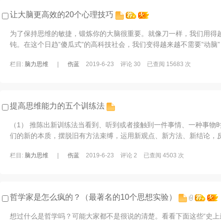
让大脑更高效的20个心理技巧
为了保持思维的敏捷，锻炼你的大脑很重要。就像刀一样，我们用得
钝。在这个日趋”傻瓜式”的高科技社会，我们变得越来越不需要”动脑
的生活习惯不规律，简单重复的工作 ...
栏目:
脑力思维
|
伤蓝
2019-6-23
评论 30
已查阅 15683 次
提高思维能力的五个训练法
（1） 推陈出新训练法当看到、听到或者接触到一件事情、一种事物
们的新的本质，摆脱旧有方法束缚，运用新观点、新方法、新结论，
个思路对学生进行思维方法训练，往往能收 ...
栏目:
脑力思维
|
伤蓝
2019-6-23
评论 2
已查阅 4503 次
哲学家是怎么疯的？（最著名的10个思想实验）
想过什么是哲学吗？可能大家都不是很说的清楚。看看下面这些“史上