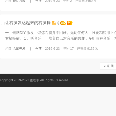
栏目:
记忆宫殿
|
伤蓝
2019-6-23
评论 2
已查阅 3460 次
让右脑发达起来的右脑操
一、健脑DIY 激发、锻炼右脑并不困难。无论任何人，只要稍稍用上
右脑唤醒。１、听音乐 培养自己对音乐的兴趣，多听各种音乐，
作品。贝多芬说：“音乐比所有的智慧和 ...
栏目:
右脑开发
|
伤蓝
2019-6-23
评论 17
已查阅 9136 次
返 回
copyright 2019-2023
推理罪
All Rights Reserved